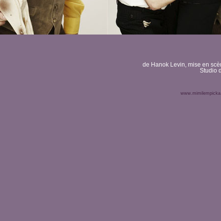
de Hanok Levin, mise en scè
Studio
www.mimilempicka.c