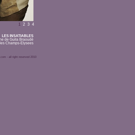
1
2
3
4
LES INSATIABLES
ne de Guila Braoudé
 des Champs-Elysees
om - all right reserved 2010